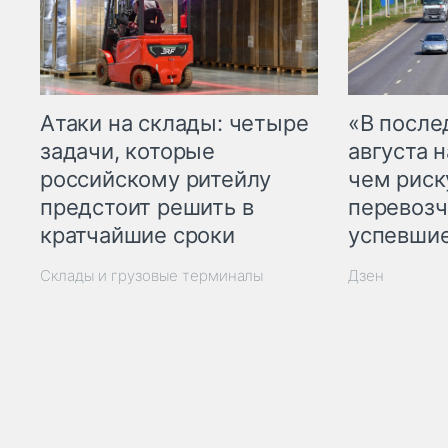
Атаки на склады: четыре
«В посл
задачи, которые
августа н
российскому ритейлу
чем рис
предстоит решить в
перевозч
кратчайшие сроки
успевшие
Склады и грузовые терминалы
Дзен