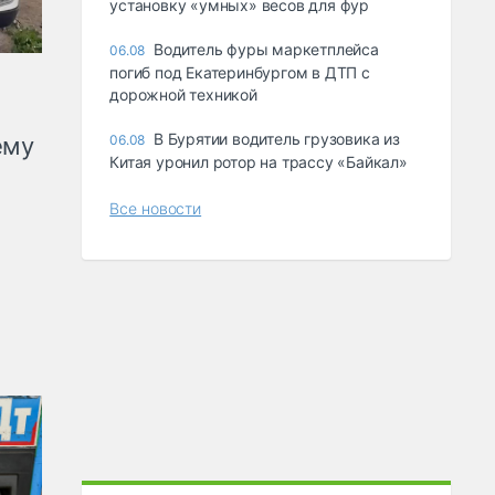
ycтaнoвкy «yмныx» вecoв для фyp
Водитель фуры маркетплейса
06.08
погиб под Екатеринбургом в ДТП с
дорожной техникой
В Бурятии водитель грузовика из
ему
06.08
Китая уронил ротор на трассу «Байкал»
Все новости