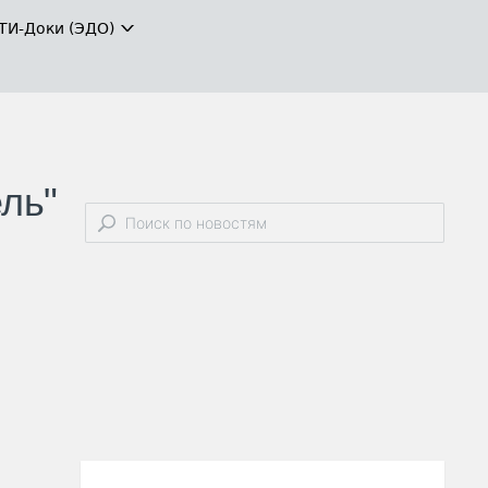
ТИ-Доки (ЭДО)
ль"