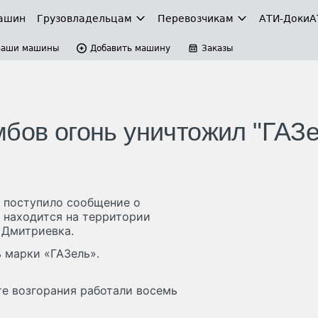
ашин
Грузовладельцам
Перевозчикам
АТИ-Доки
А
Ваши машины
Добавить машину
Заказы
мбов огонь уничтожил "ГАЗе
ей поступило сообщение о
 находится на территории
 Дмитриевка.
 марки «ГАЗель».
те возгорания работали восемь