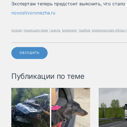
Экспертам теперь предстоит выяснить, что стало
novostivoronezha.ru
пожар
происшествие
газель
воронеж
тамбов
воронежская област
ОБСУДИТЬ
Публикации по теме