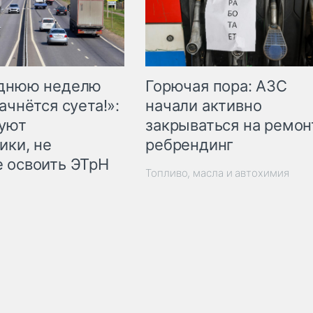
Горючая пора: АЗС
еднюю неделю
начали активно
ачнётся суета!»:
закрываться на ремон
куют
ребрендинг
ики, не
 освоить ЭТрН
Топливо, масла и автохимия