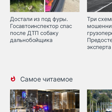
Три схе
Достали из под фуры.
мошенни
Госавтоинспектор спас
грузопер
после ДТП собаку
Предост
дальнобойщика
эксперта
Самое читаемое