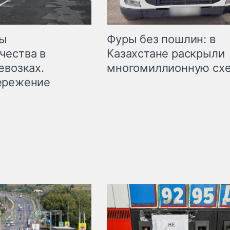
мы
Фуры без пошлин: в
чества в
Казахстане раскрыли
евозках.
многомиллионную сх
ережение