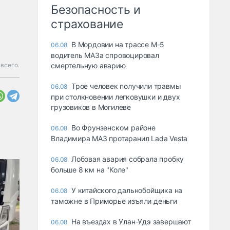
Безопасность и
страхование
В Мордовии на трассе М-5
06.08
водитель МАЗа спровоцировал
всего.
смертельную аварию
Трое человек получили травмы
06.08
при столкновении легковушки и двух
грузовиков в Могилеве
Во Фрунзенском районе
06.08
Владимира МАЗ протаранил Lada Vesta
Лобовая авария собрала пробку
06.08
больше 8 км на "Коле"
У китайского дальнобойщика на
06.08
таможне в Приморье изъяли деньги
Ha въeздax в Улaн-Удэ зaвepшaют
06.08