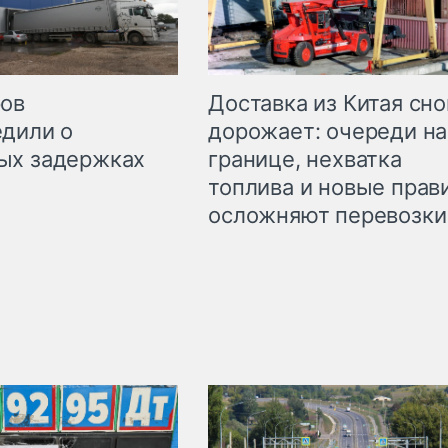
Доставка из Китая сно
ров
дорожает: очереди на
дили о
границе, нехватка
ых задержках
топлива и новые прав
осложняют перевозки