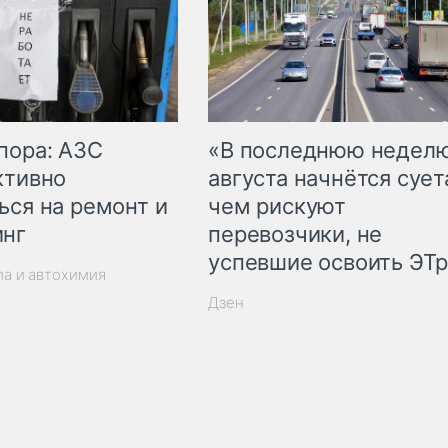
пора: АЗС
«В последнюю недел
ктивно
августа начнётся суета
ься на ремонт и
чем рискуют
инг
перевозчики, не
успевшие освоить ЭТ
ла и автохимия
Дзен