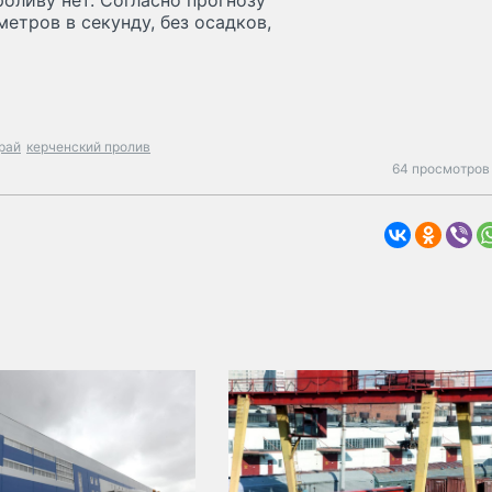
ливу нет. Согласно прогнозу
метров в секунду, без осадков,
рай
керченский пролив
64 просмотров 