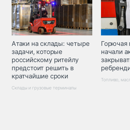
Горючая 
Атаки на склады: четыре
начали а
задачи, которые
закрыват
российскому ритейлу
ребренд
предстоит решить в
кратчайшие сроки
Топливо, мас
Склады и грузовые терминалы