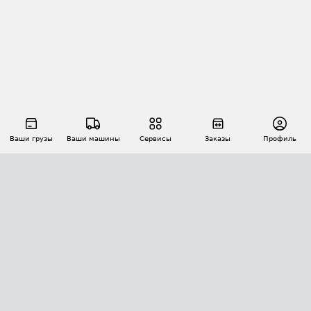
Ваши грузы
Ваши машины
Сервисы
Заказы
Профиль
АВТОМАТИЗАЦИЯ ПЕРЕВОЗОК
Площадки
Заказы
Торги
Тендеры
АТИ-Доки
GPS-мониторинг
АТИ Мессенджер
Цепочки грузов
API ATI.SU
ПОЛЕЗНОЕ