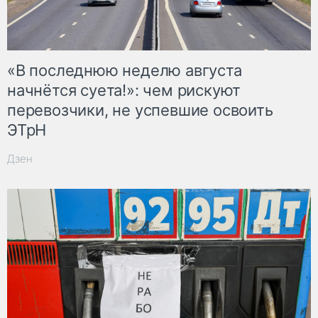
«В последнюю неделю августа
начнётся суета!»: чем рискуют
перевозчики, не успевшие освоить
ЭТрН
Дзен