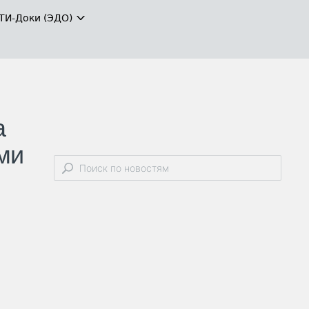
ТИ-Доки (ЭДО)
а
ми