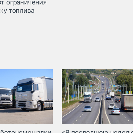
т ограничения
жу топлива
 бетономешалки
«В последнюю недел