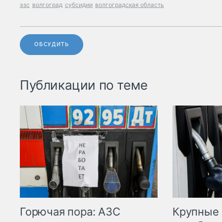
эзс
волгоград
субсидии
волгоградская область
ОБСУДИТЬ
Публикации по теме
Горючая пора: АЗС
Крупные 