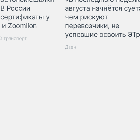
 В России
августа начнётся суета
 сертификаты у
чем рискуют
 и Zoomlion
перевозчики, не
успевшие освоить ЭТ
й транспорт
Дзен