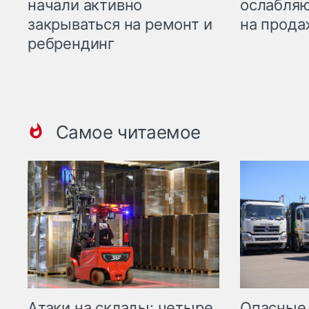
начали активно
ослабляю
закрываться на ремонт и
на прода
ребрендинг
Самое читаемое
Опасные
Атаки на склады: четыре