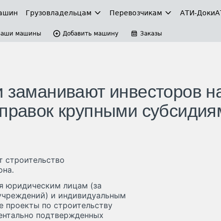
ашин
Грузовладельцам
Перевозчикам
АТИ-Доки
А
Ваши машины
Добавить машину
Заказы
и заманивают инвесторов н
аправок крупными субсидия
т строительство
она.
я юридическим лицам (за
учреждений) и индивидуальным
 проекты по строительству
ментально подтвержденных