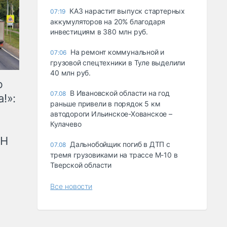
КАЗ нарастит выпуск стартерных
07:19
аккумуляторов на 20% благодаря
инвестициям в 380 млн руб.
На ремонт коммунальной и
07:06
грузовой спецтехники в Туле выделили
40 млн руб.
ю
В Ивановской области на год
07.08
!»:
раньше привели в порядок 5 км
автодороги Ильинское-Хованское –
Кулачево
рН
Дальнобойщик погиб в ДТП с
07.08
тремя грузовиками на трассе М-10 в
Тверской области
Все новости