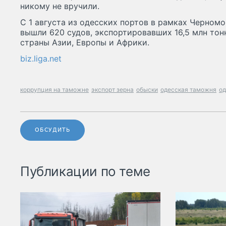
никому не вручили.
С 1 августа из одесских портов в рамках Черном
вышли 620 судов, экспортировавших 16,5 млн тон
страны Азии, Европы и Африки.
biz.liga.net
коррупция на таможне
экспорт зерна
обыски
одесская таможня
од
ОБСУДИТЬ
Публикации по теме