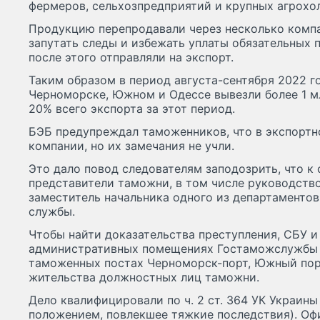
фермеров, сельхозпредприятий и крупных агрохо
Продукцию перепродавали через несколько компа
запутать следы и избежать уплаты обязательных 
после этого отправляли на экспорт.
Таким образом в период августа-сентября 2022 г
Черноморске, Южном и Одессе вывезли более 1 мл
20% всего экспорта за этот период.
БЭБ предупреждал таможенников, что в экспортн
компании, но их замечания не учли.
Это дало повод следователям заподозрить, что к
представители таможни, в том числе руководств
заместитель начальника одного из департаменто
службы.
Чтобы найти доказательства преступления, СБУ и
административных помещениях Гостаможслужбы 
таможенных постах Черноморск-порт, Южный порт
жительства должностных лиц таможни.
Дело квалифицировали по ч. 2 ст. 364 УК Украин
положением, повлекшее тяжкие последствия). Оф