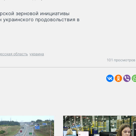
орской зерновой инициативы
н украинского продовольствия в
есская область
украина
101 просмотров 