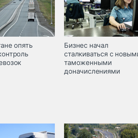
Бизнес начал
тане опять
сталкиваться с новым
контроль
таможенными
евозок
доначислениями