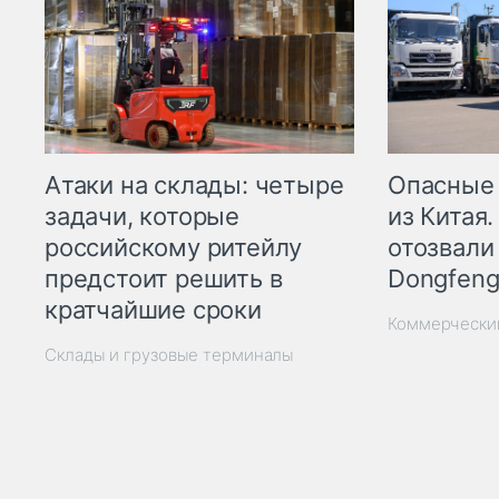
Опасные
Атаки на склады: четыре
из Китая.
задачи, которые
отозвали
российскому ритейлу
Dongfeng
предстоит решить в
кратчайшие сроки
Коммерчески
Склады и грузовые терминалы