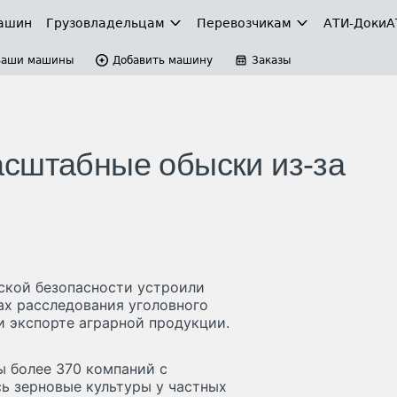
ашин
Грузовладельцам
Перевозчикам
АТИ-Доки
А
Ваши машины
Добавить машину
Заказы
сштабные обыски из-за
ской безопасности устроили
х расследования уголовного
и экспорте аграрной продукции.
ы более 370 компаний с
ь зерновые культуры у частных