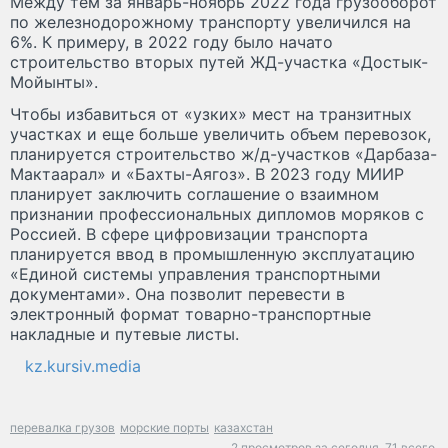
Между тем за январь-ноябрь 2022 года грузооборот
по железнодорожному транспорту увеличился на
6%. К примеру, в 2022 году было начато
строительство вторых путей ЖД-участка «Достык-
Мойынты».
Чтобы избавиться от «узких» мест на транзитных
участках и еще больше увеличить объем перевозок,
планируется строительство ж/д-участков «Дарбаза-
Мактаарал» и «Бахты-Аягоз». В 2023 году МИИР
планирует заключить соглашение о взаимном
признании профессиональных дипломов моряков с
Россией. В сфере цифровизации транспорта
планируется ввод в промышленную эксплуатацию
«Единой системы управления транспортными
документами». Она позволит перевести в
электронный формат товарно-транспортные
накладные и путевые листы.
kz.kursiv.media
перевалка грузов
морские порты
казахстан
2 просмотров за сегодня,
71 всего.