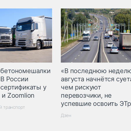
 бетономешалки
«В последнюю недел
 В России
августа начнётся суета
 сертификаты у
чем рискуют
 и Zoomlion
перевозчики, не
успевшие освоить ЭТ
й транспорт
Дзен