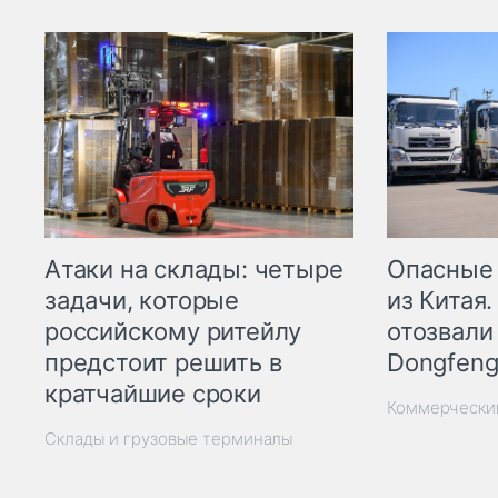
Опасные
Атаки на склады: четыре
из Китая.
задачи, которые
отозвали
российскому ритейлу
Dongfeng
предстоит решить в
кратчайшие сроки
Коммерчески
Склады и грузовые терминалы