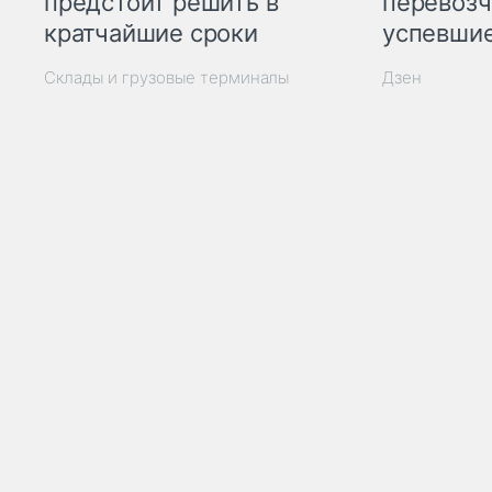
предстоит решить в
перевозч
кратчайшие сроки
успевшие
Склады и грузовые терминалы
Дзен