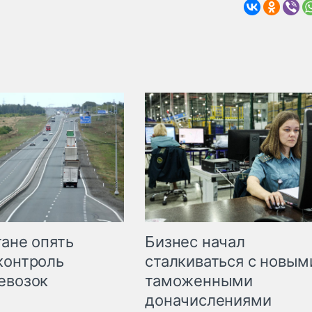
Бизнес начал
тане опять
сталкиваться с новым
контроль
таможенными
евозок
доначислениями