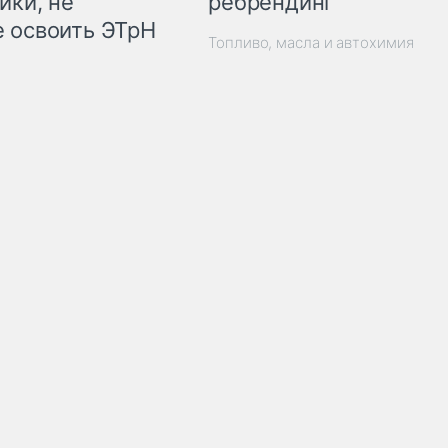
ребрендинг
ики, не
 освоить ЭТрН
Топливо, масла и автохимия