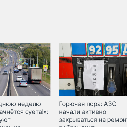
Горючая пора: АЗС
еднюю неделю
начали активно
ачнётся суета!»:
закрываться на ремон
куют