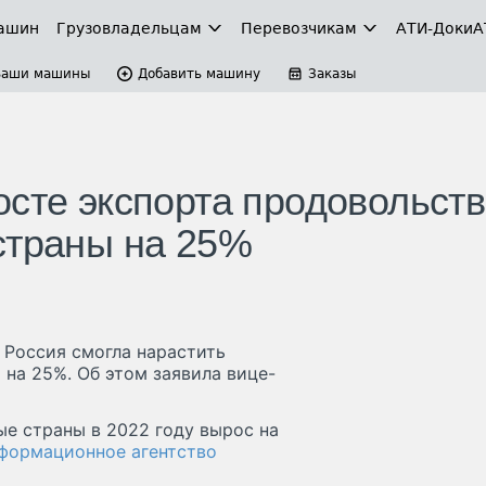
ашин
Грузовладельцам
Перевозчикам
АТИ-Доки
А
Ваши машины
Добавить машину
Заказы
осте экспорта продовольст
страны на 25%
 Россия смогла нарастить
на 25%. Об этом заявила вице-
е страны в 2022 году вырос на
формационное агентство