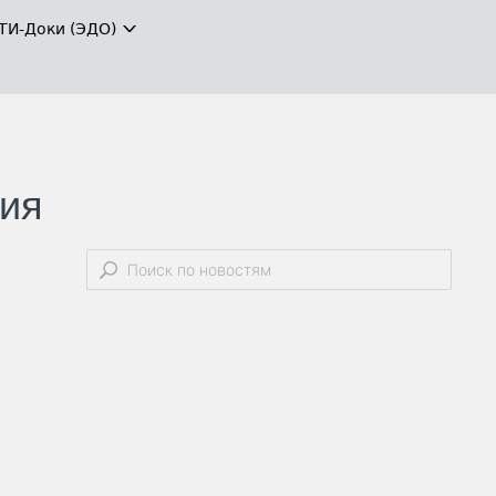
ТИ-Доки (ЭДО)
вия