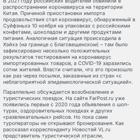
В 2021 году российских водителей обвинили в
распространении коронавируса на территории
Китая. Причиной приостановки импорта
продовольствия стал коронавирус, обнаруженный в
Суйфэньхэ 10 ноября на упаковках с российскими
конфетами, шоколадом и другими продуктами
питания. Аналогичная ситуация происходила в
Хэйхэ (на границе с Благовещенском) – там было
зафиксировано несколько положительных
результатов тестирования на коронавирус
импортированных товаров, а COVID-19 заразились
сотни жителей. Власти считали, что это произошло
как раз через посылки, заказанные из стран «с
неблагоприятной эпидемиологической ситуацией».
Параллельно обсуждается возобновление и
туристических поездок. На сайте FarPost.ru уже
появились первые с 2020 года объявления о шоп-
турах, оздоровительных поездках и других
«развлекательных» рейсов. Но пока сами
туроператоры не открывают бронирования. Как
рассказал корреспонденту Новостей VL.ru
представитель туристической отрасли,