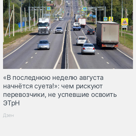
«В последнюю неделю августа
начнётся суета!»: чем рискуют
перевозчики, не успевшие освоить
ЭТрН
Дзен