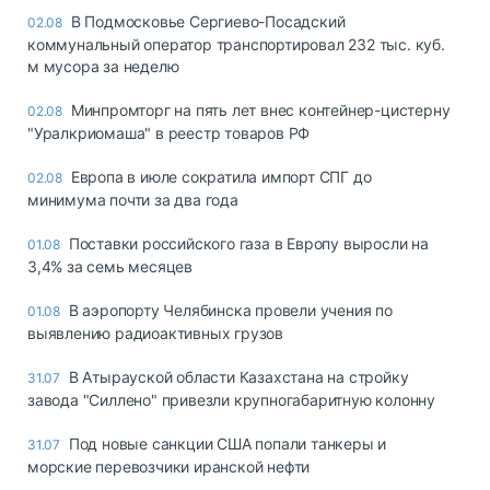
В Подмосковье Сергиево-Посадский
02.08
коммунальный оператор транспортировал 232 тыс. куб.
м мусора за неделю
Минпромторг на пять лет внес контейнер-цистерну
02.08
"Уралкриомаша" в реестр товаров РФ
Европа в июле сократила импорт СПГ до
02.08
минимума почти за два года
Поставки российского газа в Европу выросли на
01.08
3,4% за семь месяцев
В аэропорту Челябинска провели учения по
01.08
выявлению радиоактивных грузов
В Атырауской области Казахстана на стройку
31.07
завода "Силлено" привезли крупногабаритную колонну
Под новые санкции США попали танкеры и
31.07
морские перевозчики иранской нефти