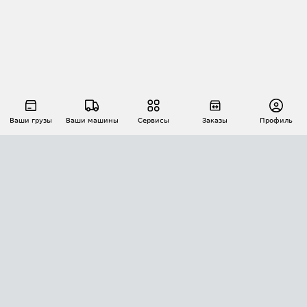
Ваши грузы
Ваши машины
Сервисы
Заказы
Профиль
АВТОМАТИЗАЦИЯ ПЕРЕВОЗОК
Площадки
Заказы
Торги
Тендеры
АТИ-Доки
GPS-мониторинг
АТИ Мессенджер
Цепочки грузов
API ATI.SU
ПОЛЕЗНОЕ
Расчет расстояний