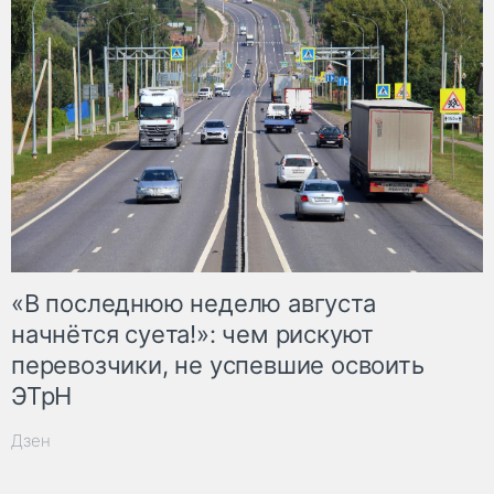
«В последнюю неделю августа
начнётся суета!»: чем рискуют
перевозчики, не успевшие освоить
ЭТрН
Дзен