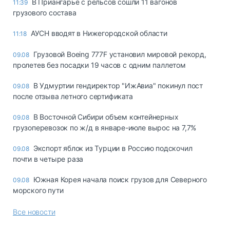
В Приангарье с рельсов сошли 11 вагонов
11:39
грузового состава
АУСН вводят в Нижегородской области
11:18
Грузовой Boeing 777F установил мировой рекорд,
09.08
пролетев без посадки 19 часов с одним паллетом
В Удмуртии гендиректор "ИжАвиа" покинул пост
09.08
после отзыва летного сертификата
В Восточной Сибири объем контейнерных
09.08
грузоперевозок по ж/д в январе-июле вырос на 7,7%
Экспорт яблок из Турции в Россию подскочил
09.08
почти в четыре раза
Южная Корея начала поиск грузов для Северного
09.08
морского пути
Все новости