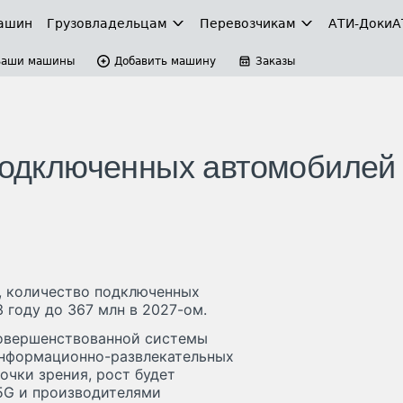
ашин
Грузовладельцам
Перевозчикам
АТИ-Доки
А
Ваши машины
Добавить машину
Заказы
 подключенных автомобилей
h, количество подключенных
 году до 367 млн в 2027-ом.
совершенствованной системы
информационно-развлекательных
очки зрения, рост будет
5G и производителями