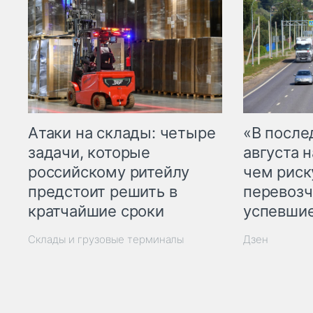
Атаки на склады: четыре
«В посл
задачи, которые
августа н
российскому ритейлу
чем рис
предстоит решить в
перевозч
кратчайшие сроки
успевшие
Склады и грузовые терминалы
Дзен