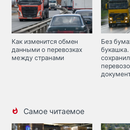
Как изменится обмен
Без бума
данными о перевозках
букашка.
между странами
сохрани
перевоз
докумен
Самое читаемое