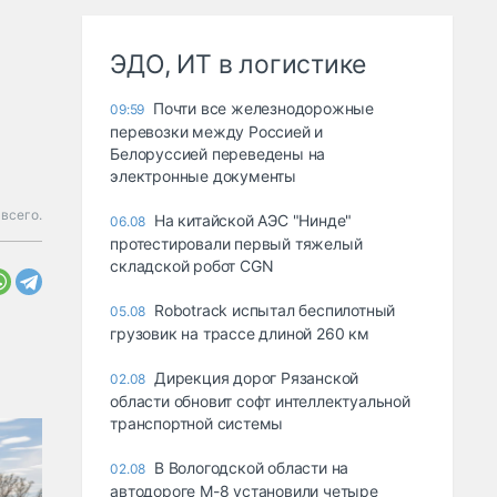
ЭДО, ИТ в логистике
Почти все железнодорожные
09:59
перевозки между Россией и
Белоруссией переведены на
электронные документы
всего.
На китайской АЭС "Нинде"
06.08
протестировали первый тяжелый
складской робот CGN
Robotrack испытал беспилотный
05.08
грузовик на трассе длиной 260 км
Дирекция дорог Рязанской
02.08
области обновит софт интеллектуальной
транспортной системы
В Вологодской области на
02.08
автодороге М-8 установили четыре