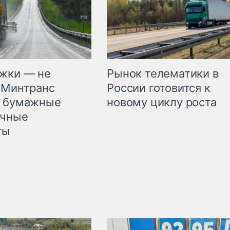
жки — не
Рынок телематики в
 Минтранс
России готовится к
л бумажные
новому циклу роста
очные
ты