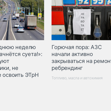
Горючая пора: АЗС
еднюю неделю
начали активно
ачнётся суета!»:
закрываться на ремон
куют
ребрендинг
ики, не
 освоить ЭТрН
Топливо, масла и автохимия