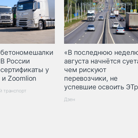
 бетономешалки
«В последнюю недел
 В России
августа начнётся суета
 сертификаты у
чем рискуют
 и Zoomlion
перевозчики, не
успевшие освоить ЭТ
й транспорт
Дзен