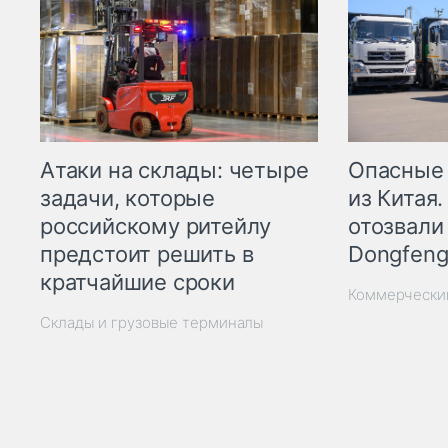
Опасные
Атаки на склады: четыре
из Китая.
задачи, которые
отозвали
российскому ритейлу
Dongfeng
предстоит решить в
кратчайшие сроки
Коммерчески
Склады и грузовые терминалы