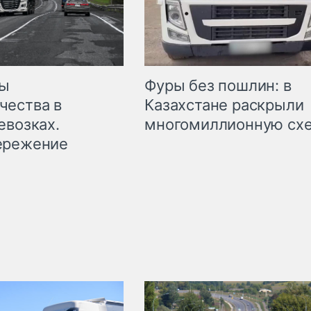
мы
Фуры без пошлин: в
чества в
Казахстане раскрыли
евозках.
многомиллионную сх
ережение