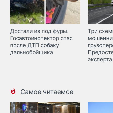
Три схе
Достали из под фуры.
мошенни
Госавтоинспектор спас
грузопер
после ДТП собаку
Предост
дальнобойщика
эксперта
Самое читаемое