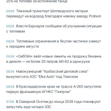
20% на топливо за исполнение танца
Тяжелый транспорт Шотландского нагорья
09.08
переведут на водород благодаря новому заводу Protium
Власти Барнаула сообщили об улучшении ситуации
09.08
с топливом
Топливные ограничения в Якутии частично снимут
09.08
к середине августа
«СибОйл» ввёл новые лимиты на продажу бензина
09.08
и дизеля — не более 20 литров АИ‑92 в одни руки
Новокузнецкий "Кузбасский деловой союз"
08.08
выкупил сеть АЗС "Elke Auto" под Томском
В Краснодарском крае на трассе А-260 запустили
08.08
первую франшизную АГНКС "Газпром"
В Северной Осетии до конца 2026 года планируют
07.08
запустить еще четыре ЭЗС