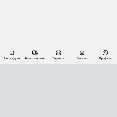
Ваши грузы
Ваши машины
Сервисы
Заказы
Профиль
АВТОМАТИЗАЦИЯ ПЕРЕВОЗОК
Площадки
Заказы
Торги
Тендеры
АТИ-Доки
GPS-мониторинг
АТИ Мессенджер
Цепочки грузов
API ATI.SU