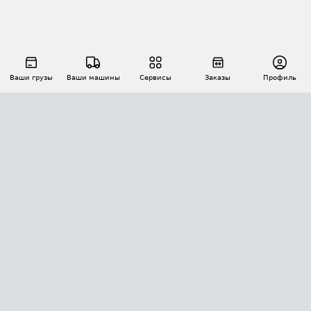
Ваши грузы
Ваши машины
Сервисы
Заказы
Профиль
АВТОМАТИЗАЦИЯ ПЕРЕВОЗОК
Площадки
Заказы
Торги
Тендеры
АТИ-Доки
GPS-мониторинг
АТИ Мессенджер
Цепочки грузов
API ATI.SU
ПОЛЕЗНОЕ
Расчет расстояний
БЕЗОПАСНОСТЬ
Академия ATI.SU
ATI.SU о безопасности
Звезды ATI.SU на вашем сайте
КОНТАКТЫ И ТАРИФЫ