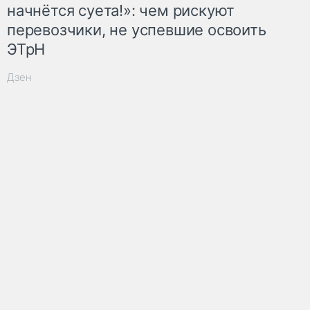
начнётся суета!»: чем рискуют
перевозчики, не успевшие освоить
ЭТрН
Дзен