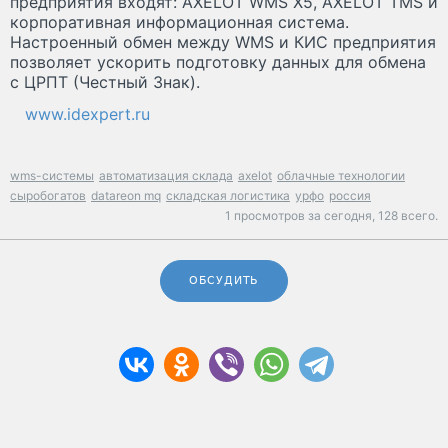
предприятия входят: AXELOT WMS X5, AXELOT TMS и
корпоративная информационная система.
Настроенный обмен между WMS и КИС предприятия
позволяет ускорить подготовку данных для обмена
с ЦРПТ (Честный Знак).
www.idexpert.ru
wms-системы
автоматизация склада
axelot
облачные технологии
сыробогатов
datareon mq
складская логистика
урфо
россия
1 просмотров за сегодня,
128 всего.
ОБСУДИТЬ