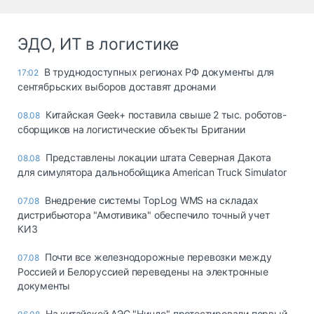
ЭДО, ИТ в логистике
В труднодоступных регионах РФ документы для
17:02
сентябрьских выборов доставят дронами
Китайская Geek+ поставила свыше 2 тыс. роботов-
08.08
сборщиков на логистические объекты Британии
Представлены локации штата Северная Дакота
08.08
для симулятора дальнобойщика American Truck Simulator
Внедрение системы TopLog WMS на складах
07.08
дистрибьютора "Амотивика" обеспечило точный учет
КИЗ
Почти все железнодорожные перевозки между
07.08
Россией и Белоруссией переведены на электронные
документы
На китайской АЭС "Нинде" протестировали первый