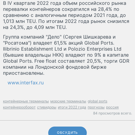
В IV квартале 2022 года объем российского рынка
перевалки контейнеров сократился на 28,4% по
сравнению с аналогичным периодом 2021 года, до
1,013 млн TEU. По итогам 2022 года рынок снизился
на 24,3%, до 4,09 млн TEU.
Группа компаний "Дело" (Сергея Шишкарева и
"Росатома") владеет 61,5% акций Global Ports.
Ilibrinio Establishment Ltd и Polozio Enterprises Ltd
(бывшие владельцы НКК) владеют по 9% в капитале
Global Ports. Free float составляет 20,5%, торги GDR
компании на Лондонской фондовой бирже
приостановлены.
www.interfax.ru
контейнерные терминалы
морские терминалы
global ports
контейнерооборот
стивидоры
итоги 2022 года
прогнозы
россия
84 просмотров всего.
ОБСУДИТЬ