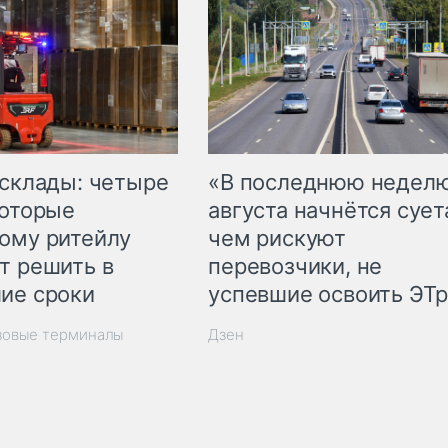
 склады: четыре
«В последнюю недел
которые
августа начнётся суета
ому ритейлу
чем рискуют
т решить в
перевозчики, не
ие сроки
успевшие освоить ЭТ
зовые терминалы
Дзен