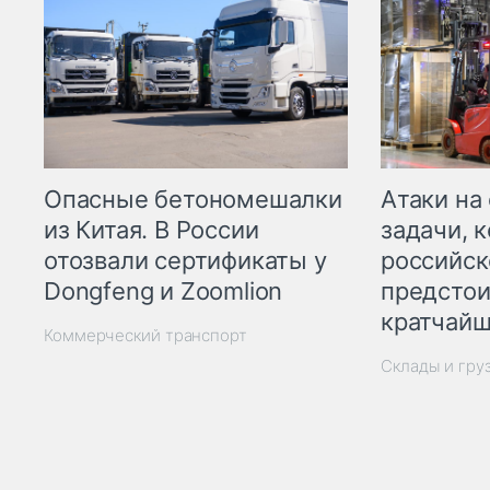
Опасные бетономешалки
Атаки на
из Китая. В России
задачи, 
отозвали сертификаты у
российск
Dongfeng и Zoomlion
предстои
кратчайш
Коммерческий транспорт
Склады и гру