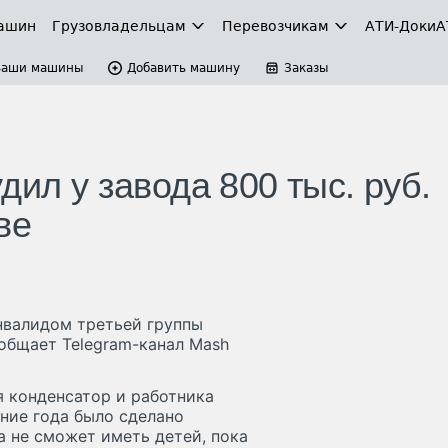
ашин
Грузовладельцам
Перевозчикам
АТИ-Доки
А
Ваши машины
Добавить машину
Заказы
дил у завода 800 тыс. руб.
ве
нвалидом третьей группы
ообщает Telegram-канал Mash
я конденсатор и работника
ние года было сделано
а не сможет иметь детей, пока