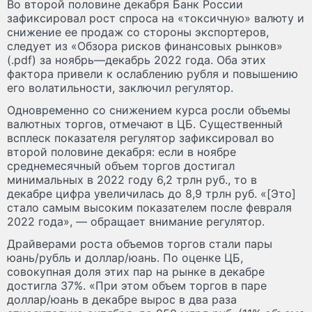
Во второй половине декабря Банк России
зафиксировал рост спроса на «токсичную» валюту и
снижение ее продаж со стороны экспортеров,
следует из «Обзора рисков финансовых рынков»
(.pdf) за ноябрь—декабрь 2022 года. Оба этих
фактора привели к ослаблению рубля и повышению
его волатильности, заключил регулятор.
Одновременно со снижением курса росли объемы
валютных торгов, отмечают в ЦБ. Существенный
всплеск показателя регулятор зафиксировал во
второй половине декабря: если в ноябре
среднемесячный объем торгов достигал
минимальных в 2022 году 6,2 трлн руб., то в
декабре цифра увеличилась до 8,9 трлн руб. «[Это]
стало самым высоким показателем после февраля
2022 года», — обращает внимание регулятор.
Драйверами роста объемов торгов стали пары
юань/рубль и доллар/юань. По оценке ЦБ,
совокупная доля этих пар на рынке в декабре
достигла 37%. «При этом объем торгов в паре
доллар/юань в декабре вырос в два раза