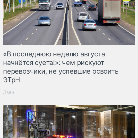
«В последнюю неделю августа
начнётся суета!»: чем рискуют
перевозчики, не успевшие освоить
ЭТрН
Дзен