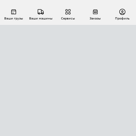
Ваши грузы
Ваши машины
Сервисы
Заказы
Профиль
АВТОМАТИЗАЦИЯ ПЕРЕВОЗОК
Площадки
Заказы
Торги
Тендеры
АТИ-Доки
GPS-мониторинг
АТИ Мессенджер
Цепочки грузов
API ATI.SU
ПОЛЕЗНОЕ
Расчет расстояний
БЕЗОПАСНОСТЬ
Академия ATI.SU
ATI.SU о безопасности
Звезды ATI.SU на вашем сайте
КОНТАКТЫ И ТАРИФЫ
Памятка по проверке контрагентов
Индекс ATI.SU FTL РФ
О системе ATI.SU
Светофор+
Средние ставки
ИНФОРМАЦИЯ