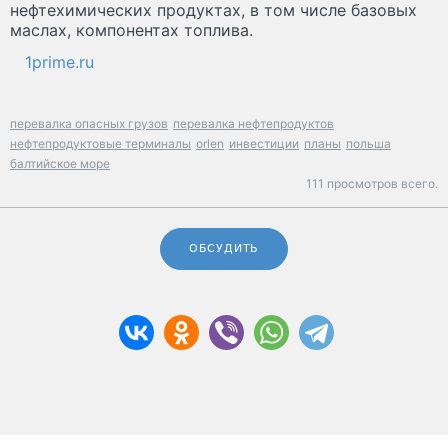
нефтехимических продуктах, в том числе базовых
маслах, компонентах топлива.
1prime.ru
перевалка опасных грузов
перевалка нефтепродуктов
нефтепродуктовые терминалы
orlen
инвестиции
планы
польша
балтийское море
111 просмотров всего.
ОБСУДИТЬ