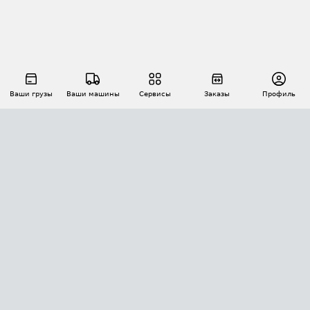
Ваши грузы
Ваши машины
Сервисы
Заказы
Профиль
АВТОМАТИЗАЦИЯ ПЕРЕВОЗОК
Площадки
Заказы
Торги
Тендеры
АТИ-Доки
GPS-мониторинг
АТИ Мессенджер
Цепочки грузов
API ATI.SU
ПОЛЕЗНОЕ
Расчет расстояний
БЕЗОПАСНОСТЬ
Академия ATI.SU