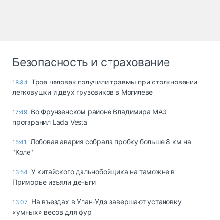
Безопасность и страхование
Трое человек получили травмы при столкновении
18:34
легковушки и двух грузовиков в Могилеве
Во Фрунзенском районе Владимира МАЗ
17:49
протаранил Lada Vesta
Лобовая авария собрала пробку больше 8 км на
15:41
"Коле"
У китайского дальнобойщика на таможне в
13:54
Приморье изъяли деньги
Ha въeздax в Улaн-Удэ зaвepшaют ycтaнoвкy
13:07
«yмныx» вecoв для фyp