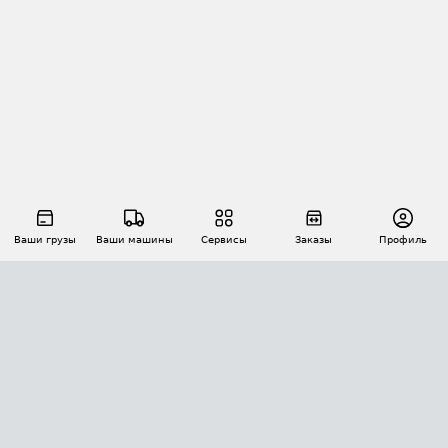
Ваши грузы
Ваши машины
Сервисы
Заказы
Профиль
АВТОМАТИЗАЦИЯ ПЕРЕВОЗОК
Площадки
Заказы
Торги
Тендеры
АТИ-Доки
GPS-мониторинг
АТИ Мессенджер
Цепочки грузов
API ATI.SU