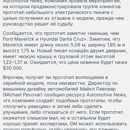
Automotive News, компания провела мероприятие,
на котором продемонстрировала группе клиентов
прототип небольшого электрического пикапа с
целью получения их отзывов о модели, прежде чем
руководство решит её судьбу.
Сообщается, что прототип заметно «меньше, чем
Ford Maverick и Hyundai Santa Cruz». Заметим, что
Maverick имеет длину около 5,08 м, ширину 1,85 м и
высоту 1,75 м. Новый пикап оснащён двумя дверьми,
имеет низкую крышу и грузовой отсек высотой
1,22–1,37 м. Ожидается, что цена новинки будет ниже
$30 000.
Впрочем, получит ли прототип воплощение в
серийной модели, пока неизвестно. Директор по
внешнему дизайну автомобилей Майкл Певовар
(Michael Pevovar) сообщил ресурсу Automotive News,
что компания создаёт подобные прототипы, чтобы
«получить реакцию» и затем либо сделать
улучшения, либо отказаться от него. Если прототип
окажется слишком мал, но в остальном будет
хорошо принят экспертами, GM может использовать
другую платформу, чтобы увеличить его размеры.