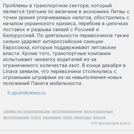
Проблемы в транспортном секторе, который
является третьим по величине в экономике Литвы с
точки зрения уплачиваемых налогов, обострились с
началом украинского кризиса, перебоев в цепочках
поставок и разрыва связей с Россией и
Белоруссией. По деятельности перевозчиков также
сильно ударяют антироссийские санкции
Евросоюза, которые поддерживают литовские
власти. Кроме того, транспортные компании
испытывают нехватку водителей из-за
ограниченного количества квот. В конце декабря в
Linava заявили, что перевозчики столкнулись с
огромными штрафами из-за невыполнения новых
положений Пакета мобильности.
lt.sputniknews.ru
тарифы на грузоперевозки
автоперевозчики
международные
автоперевозки
linava
экономика
литва
евросоюз
европа
106 просмотров всего.