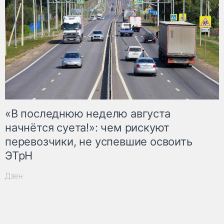
«В последнюю неделю августа
начнётся суета!»: чем рискуют
перевозчики, не успевшие освоить
ЭТрН
Дзен