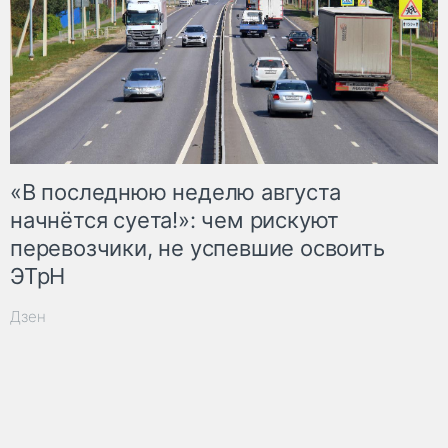
«В последнюю неделю августа
начнётся суета!»: чем рискуют
перевозчики, не успевшие освоить
ЭТрН
Дзен