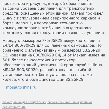
протектора и рисунок, который обеспечивает
высокий уровень сцепления для транспортных
средств, оснащенных этой шиной. Maxam произвел
шину с использованием сверхпрочного каркаса и
борта, используя передовую технологию
компаундирования, чтобы шина выдерживала
жесткие условия эксплуатации в тяжелых условиях.
Наряду с размером 775/65R29 выпускается шина
E4/L4 800/80R29 для сочлененных самосвалов. По
сравнению с альтернативным размером 33.25R29
E3, новая шина 800/80R29 E4/L4 от Maxam имеет на
50% более износостойкий протектор,
обеспечивающий увеличенный срок службы. Шина
MS405 800/80R29, разработанная для гибкой
установки, может быть установлена на те же
колеса, что и большинство шин 33.25R29.
mosautoshina.ru
maxam
шины для спецтехники
промышленные шины
новинки
великобритания