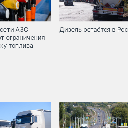
сети АЗС
Дизель остаётся в Ро
т ограничения
жу топлива