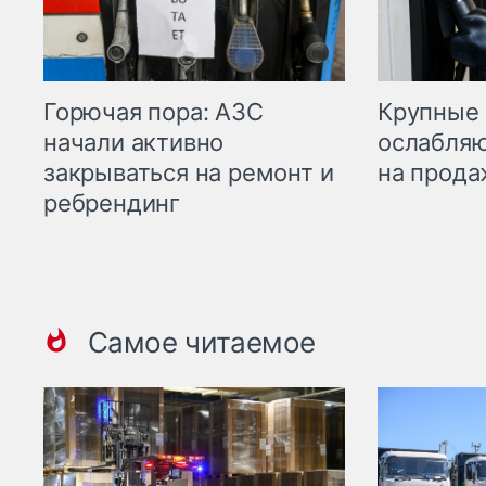
Горючая пора: АЗС
Крупные 
начали активно
ослабляю
закрываться на ремонт и
на прода
ребрендинг
Самое читаемое