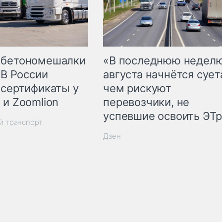
 бетономешалки
«В последнюю недел
 В России
августа начнётся суета
 сертификаты у
чем рискуют
 и Zoomlion
перевозчики, не
успевшие освоить ЭТ
й транспорт
Дзен