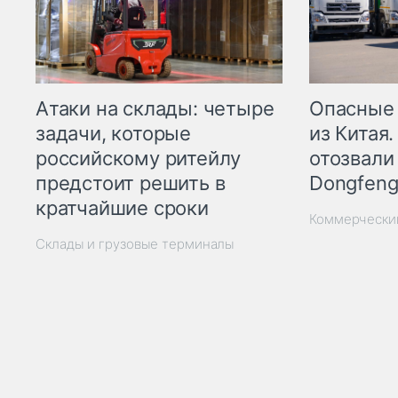
Опасные
Атаки на склады: четыре
из Китая.
задачи, которые
отозвали
российскому ритейлу
Dongfeng
предстоит решить в
кратчайшие сроки
Коммерчески
Склады и грузовые терминалы