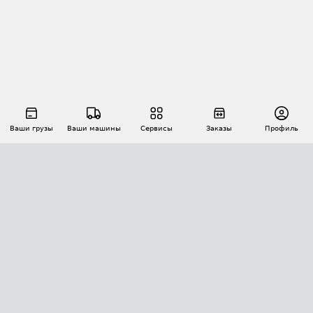
Ваши грузы
Ваши машины
Сервисы
Заказы
Профиль
АВТОМАТИЗАЦИЯ ПЕРЕВОЗОК
Площадки
Заказы
Торги
Тендеры
АТИ-Доки
GPS-мониторинг
АТИ Мессенджер
Цепочки грузов
API ATI.SU
ПОЛЕЗНОЕ