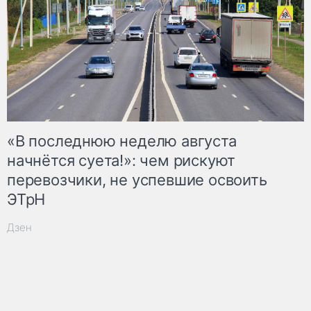
«В последнюю неделю августа
начнётся суета!»: чем рискуют
перевозчики, не успевшие освоить
ЭТрН
Дзен