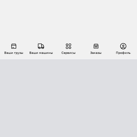
Ваши грузы
Ваши машины
Сервисы
Заказы
Профиль
АВТОМАТИЗАЦИЯ ПЕРЕВОЗОК
Площадки
Заказы
Торги
Тендеры
АТИ-Доки
GPS-мониторинг
АТИ Мессенджер
Цепочки грузов
API ATI.SU
ПОЛЕЗНОЕ
Расчет расстояний