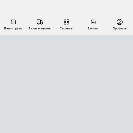
Ваши грузы
Ваши машины
Сервисы
Заказы
Профиль
АВТОМАТИЗАЦИЯ ПЕРЕВОЗОК
Площадки
Заказы
Торги
Тендеры
АТИ-Доки
GPS-мониторинг
АТИ Мессенджер
Цепочки грузов
API ATI.SU
ПОЛЕЗНОЕ
Расчет расстояний
БЕЗОПАСНОСТЬ
Академия ATI.SU
ATI.SU о безопасности
Звезды ATI.SU на вашем сайте
КОНТАКТЫ И ТАРИФЫ
Памятка по проверке контрагентов
Индекс ATI.SU FTL РФ