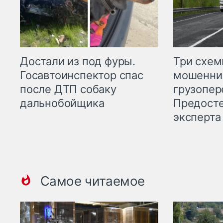
Три схе
Достали из под фуры.
мошенни
Госавтоинспектор спас
грузопер
после ДТП собаку
Предост
дальнобойщика
эксперта
Самое читаемое