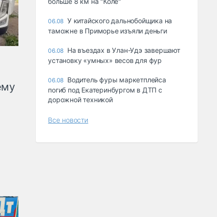
больше 8 км на "Коле"
У китайского дальнобойщика на
06.08
таможне в Приморье изъяли деньги
Ha въeздax в Улaн-Удэ зaвepшaют
06.08
ycтaнoвкy «yмныx» вecoв для фyp
Водитель фуры маркетплейса
06.08
ему
погиб под Екатеринбургом в ДТП с
дорожной техникой
Все новости