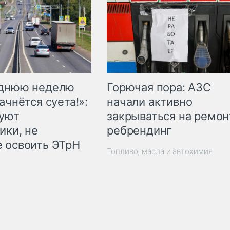
Горючая пора: АЗС
еднюю неделю
начали активно
ачнётся суета!»:
закрываться на ремон
куют
ребрендинг
ики, не
 освоить ЭТрН
Топливо, масла и автохимия