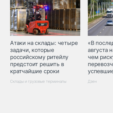
Атаки на склады: четыре
«В посл
задачи, которые
августа н
российскому ритейлу
чем рис
предстоит решить в
перевозч
кратчайшие сроки
успевшие
Склады и грузовые терминалы
Дзен