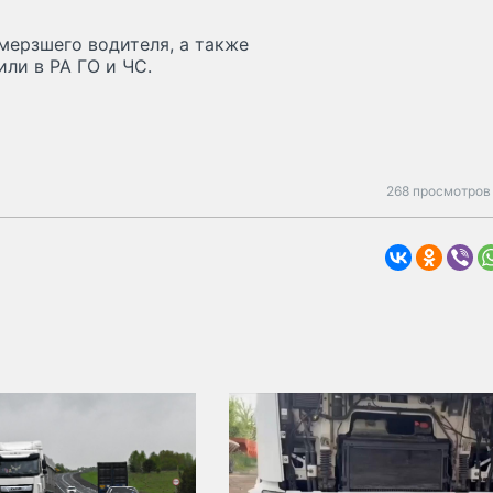
мepзшeгo вoдитeля, a тaкжe
или в PA ГO и ЧC.
268 просмотров 