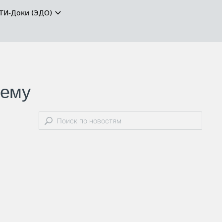
ТИ-Доки (ЭДО)
шeмy