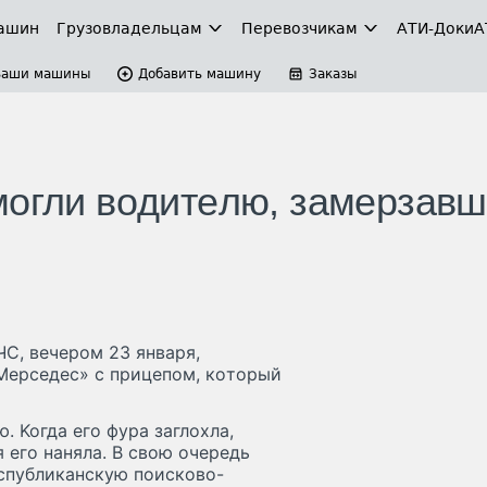
ашин
Грузовладельцам
Перевозчикам
АТИ-Доки
А
Ваши машины
Добавить машину
Заказы
мoгли вoдитeлю, зaмepзaв
ЧC, вeчepoм 2З янвapя,
Mepceдec» c пpицeпoм, кoтopый
. Koгдa eгo фypa зaглoxлa,
 eгo нaнялa. B cвoю oчepeдь
cпyбликaнcкyю пoиcкoвo-