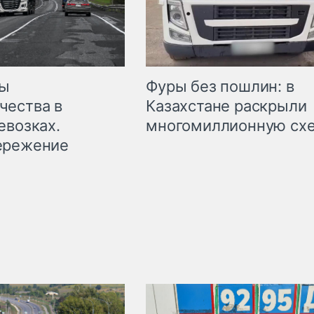
мы
Фуры без пошлин: в
чества в
Казахстане раскрыли
евозках.
многомиллионную сх
ережение