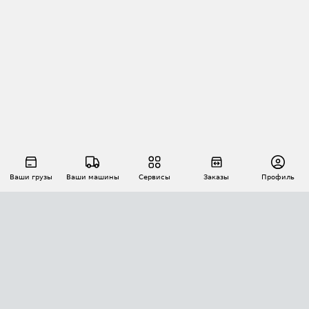
Ваши грузы
Ваши машины
Сервисы
Заказы
Профиль
АВТОМАТИЗАЦИЯ ПЕРЕВОЗОК
Площадки
Заказы
Торги
Тендеры
АТИ-Доки
GPS-мониторинг
АТИ Мессенджер
Цепочки грузов
API ATI.SU