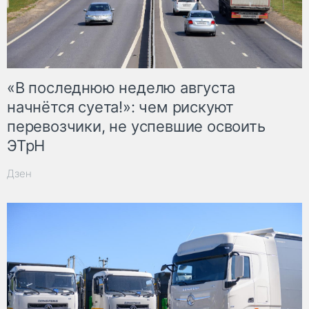
«В последнюю неделю августа
начнётся суета!»: чем рискуют
перевозчики, не успевшие освоить
ЭТрН
Дзен