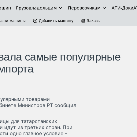
ашин
Грузовладельцам
Перевозчикам
АТИ-Доки
А
Ваши машины
Добавить машину
Заказы
звала самые популярные
мпорта
пулярными товарами
Кабинете Министров РТ сообщил
ницы для татарстанских
и идут из третьих стран. При
ти одно главное условие –