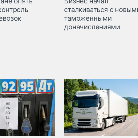
Бизнес начал
тане опять
сталкиваться с новым
контроль
таможенными
евозок
доначислениями