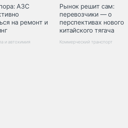
пора: АЗС
Рынок решит сам:
ктивно
перевозчики — о
ься на ремонт и
перспективах нового
инг
китайского тягача
ла и автохимия
Коммерческий транспорт