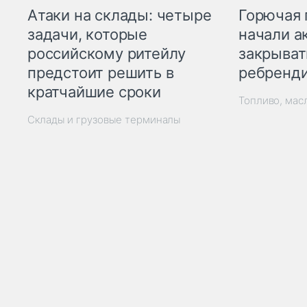
Горючая 
Атаки на склады: четыре
начали а
задачи, которые
закрыват
российскому ритейлу
ребренд
предстоит решить в
кратчайшие сроки
Топливо, мас
Склады и грузовые терминалы