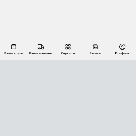
Ваши грузы
Ваши машины
Сервисы
Заказы
Профиль
АВТОМАТИЗАЦИЯ ПЕРЕВОЗОК
Площадки
Заказы
Торги
Тендеры
АТИ-Доки
GPS-мониторинг
АТИ Мессенджер
Цепочки грузов
API ATI.SU
ПОЛЕЗНОЕ
Расчет расстояний