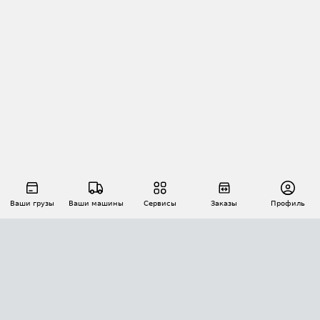
Ваши грузы
Ваши машины
Сервисы
Заказы
Профиль
АВТОМАТИЗАЦИЯ ПЕРЕВОЗОК
Площадки
Заказы
Торги
Тендеры
АТИ-Доки