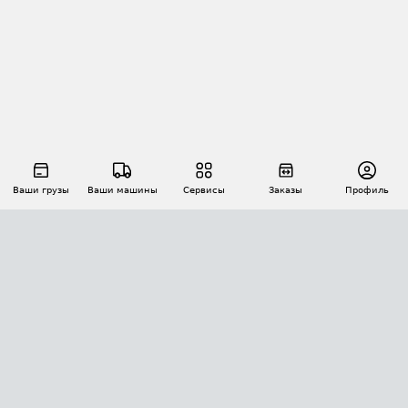
Ваши грузы
Ваши машины
Сервисы
Заказы
Профиль
АВТОМАТИЗАЦИЯ ПЕРЕВОЗОК
Площадки
Заказы
Торги
Тендеры
АТИ-Доки
GPS-мониторинг
АТИ Мессенджер
Цепочки грузов
API ATI.SU
ПОЛЕЗНОЕ