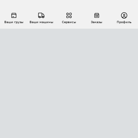
Ваши грузы
Ваши машины
Сервисы
Заказы
Профиль
АВТОМАТИЗАЦИЯ ПЕРЕВОЗОК
Площадки
Заказы
Торги
Тендеры
АТИ-Доки
GPS-мониторинг
АТИ Мессенджер
Цепочки грузов
API ATI.SU
ПОЛЕЗНОЕ
Расчет расстояний
БЕЗОПАСНОСТЬ
Академия ATI.SU
ATI.SU о безопасности
Звезды ATI.SU на вашем сайте
КОНТАКТЫ И ТАРИФЫ
Памятка по проверке контрагентов
Индекс ATI.SU FTL РФ
О системе ATI.SU
Светофор+