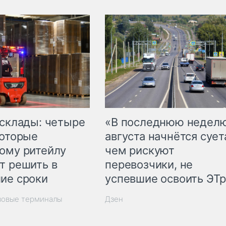
 склады: четыре
«В последнюю недел
которые
августа начнётся суета
ому ритейлу
чем рискуют
т решить в
перевозчики, не
ие сроки
успевшие освоить ЭТ
зовые терминалы
Дзен