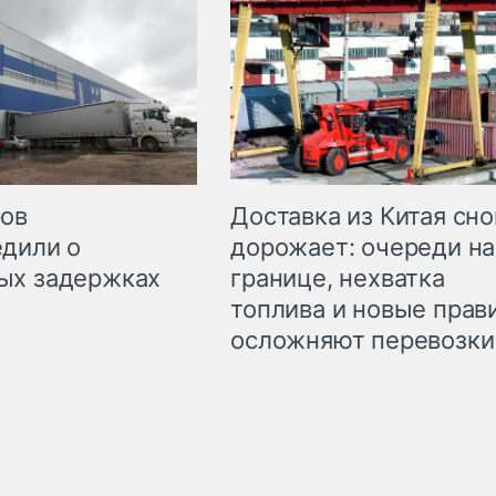
Доставка из Китая сно
ров
дорожает: очереди на
дили о
границе, нехватка
ых задержках
топлива и новые прав
осложняют перевозки