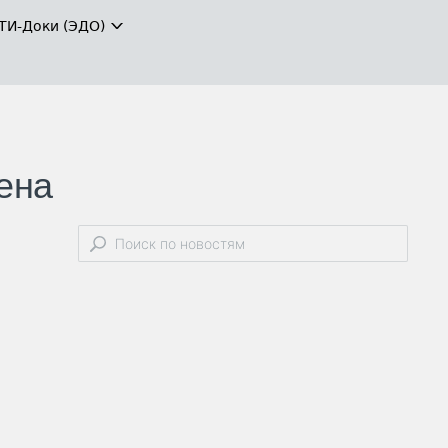
ТИ-Доки (ЭДО)
ена