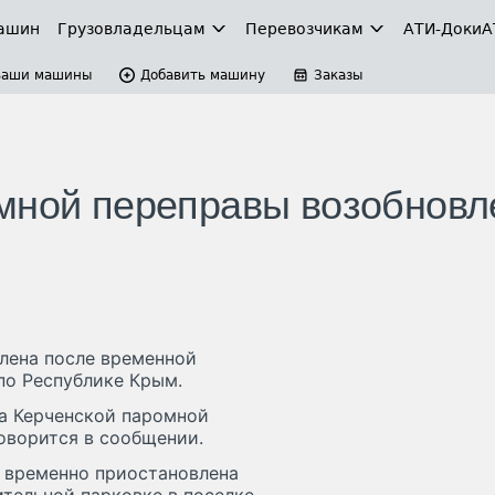
ашин
Грузовладельцам
Перевозчикам
АТИ-Доки
А
Ваши машины
Добавить машину
Заказы
мной переправы возобновл
лена после временной
по Республике Крым.
на Керченской паромной
оворится в сообщении.
 временно приостановлена