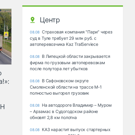
Центр
Страховая компания "Пари" через
08.08
суд в Туле требует 29 млн руб. с
автоперевозчика Kaz TralServiece
В Липецкой области закрывается
08.08
фирма по грузовым автоперевозкам
после полутора лет убытков
ю
!»:
В Сафоновском округе
08.08
Смоленской области на трассе М-1
полностью выгорел грузовик
На автодороге Владимир – Муром
рН
08.08
– Арзамас в Судогодском районе
обновят 2,8 км полотна
КАЗ нарастит выпуск стартерных
08.08