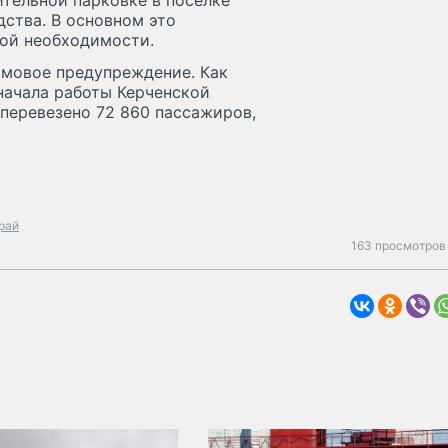
ительной парковке в поселке
дства. В основном это
вой необходимости.
рмовое предупреждение. Как
начала работы Керченской
перевезено 72 860 пассажиров,
рай
163 просмотров 