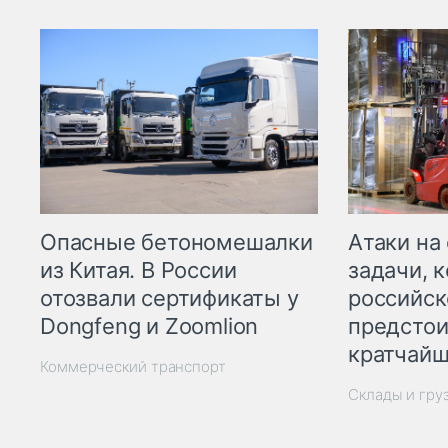
Опасные бетономешалки
Атаки на
из Китая. В России
задачи, 
отозвали сертификаты у
российск
Dongfeng и Zoomlion
предстои
кратчайш
Коммерческий транспорт
Склады и гру