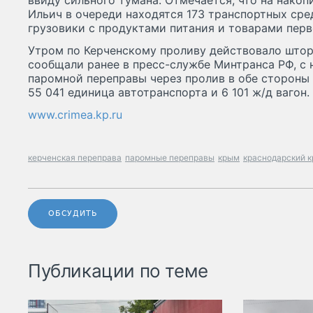
ввиду сильного тумана. Отмечается, что на накоп
Ильич в очереди находятся 173 транспортных сре
грузовики с продуктами питания и товарами пер
Утром по Керченскому проливу действовало што
сообщали ранее в пресс-службе Минтранса РФ, с 
паромной переправы через пролив в обе стороны 
55 041 единица автотранспорта и 6 101 ж/д вагон.
www.crimea.kp.ru
керченская переправа
паромные переправы
крым
краснодарский к
ОБСУДИТЬ
Публикации по теме