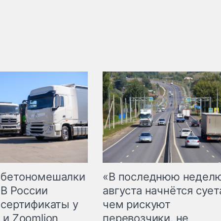
 бетономешалки
«В последнюю недел
 В России
августа начнётся суета
 сертификаты у
чем рискуют
 и Zoomlion
перевозчики, не