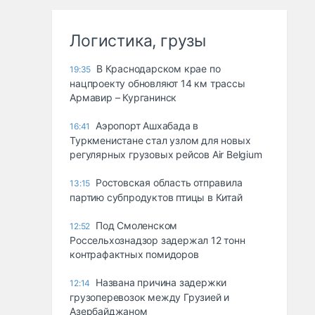
Логистика, грузы
В Краснодарском крае по
19:35
нацпроекту обновляют 14 км трассы
Армавир – Курганинск
Аэропорт Ашхабада в
16:41
Туркменистане стал узлом для новых
регулярных грузовых рейсов Air Belgium
Ростовская область отправила
13:15
партию субпродуктов птицы в Китай
Под Смоленском
12:52
Россельхознадзор задержал 12 тонн
контрафактных помидоров
Названа причина задержки
12:14
грузоперевозок между Грузией и
Азербайджаном