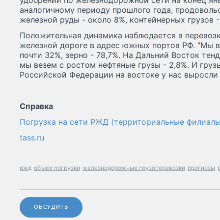
удобрений по железнодорожной сети на конец ян
аналогичному периоду прошлого года, продовольс
железной руды - около 8%, контейнерных грузов -
Положительная динамика наблюдается в перевозк
железной дороге в адрес южных портов РФ. "Мы в
почти 32%, зерно - 78,7%. На Дальний Восток те
мы везем с ростом нефтяные грузы - 2,8%. И груз
Российской Федерации на востоке у нас выросли н
Справка
Погрузка на сети РЖД (территориальные филиалы
tass.ru
ржд
объем погрузки
железнодорожные грузоперевозки
прогнозы
ОБСУДИТЬ