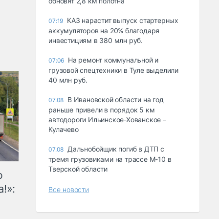
обновят 2,8 км полотна
КАЗ нарастит выпуск стартерных
07:19
аккумуляторов на 20% благодаря
инвестициям в 380 млн руб.
На ремонт коммунальной и
07:06
грузовой спецтехники в Туле выделили
40 млн руб.
В Ивановской области на год
07.08
раньше привели в порядок 5 км
автодороги Ильинское-Хованское –
Кулачево
Дальнобойщик погиб в ДТП с
07.08
тремя грузовиками на трассе М-10 в
Тверской области
ю
!»:
Все новости