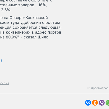
варя составил около 18% к
твенных товаров - 16%,
 2,6%.
е на Северо-Кавказской
езем туда удобрения с ростом
нденция сохраняется следующая:
ы в контейнерах в адрес портов
а 80,9%", - сказал Шило.
)
россия
61 просмотров