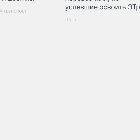
успевшие освоить ЭТ
й транспорт
Дзен