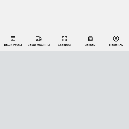
Ваши грузы
Ваши машины
Сервисы
Заказы
Профиль
АВТОМАТИЗАЦИЯ ПЕРЕВОЗОК
Площадки
Заказы
Торги
Тендеры
АТИ-Доки
GPS-мониторинг
АТИ Мессенджер
Цепочки грузов
API ATI.SU
ПОЛЕЗНОЕ
Расчет расстояний
БЕЗОПАСНОСТЬ