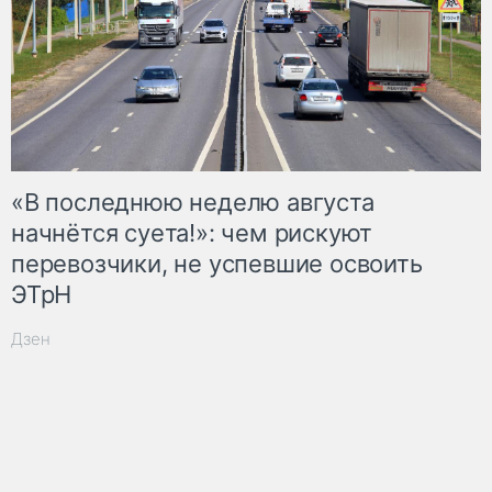
«В последнюю неделю августа
начнётся суета!»: чем рискуют
перевозчики, не успевшие освоить
ЭТрН
Дзен