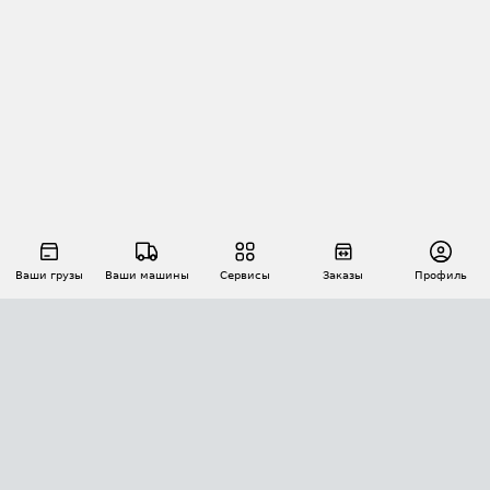
Ваши грузы
Ваши машины
Сервисы
Заказы
Профиль
АВТОМАТИЗАЦИЯ ПЕРЕВОЗОК
Площадки
Заказы
Торги
Тендеры
АТИ-Доки
GPS-мониторинг
АТИ Мессенджер
Цепочки грузов
API ATI.SU