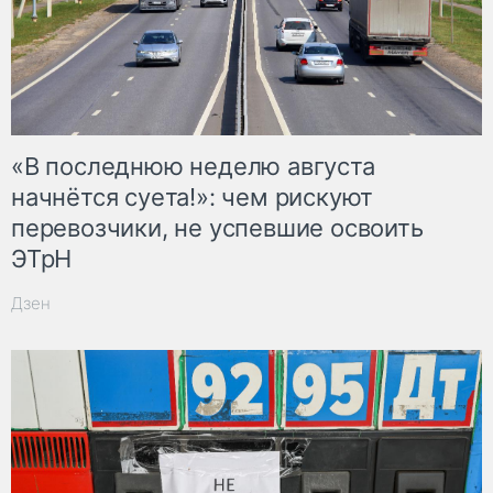
«В последнюю неделю августа
начнётся суета!»: чем рискуют
перевозчики, не успевшие освоить
ЭТрН
Дзен