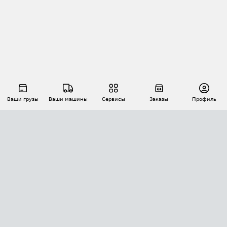
Ваши грузы
Ваши машины
Сервисы
Заказы
Профиль
АВТОМАТИЗАЦИЯ ПЕРЕВОЗОК
Площадки
Заказы
Торги
Тендеры
АТИ-Доки
GPS-мониторинг
АТИ Мессенджер
Цепочки грузов
API ATI.SU
ПОЛЕЗНОЕ