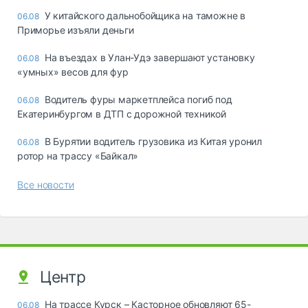
У китайского дальнобойщика на таможне в
06.08
Приморье изъяли деньги
Ha въeздax в Улaн-Удэ зaвepшaют ycтaнoвкy
06.08
«yмныx» вecoв для фyp
Водитель фуры маркетплейса погиб под
06.08
Екатеринбургом в ДТП с дорожной техникой
В Бурятии водитель грузовика из Китая уронил
06.08
ротор на трассу «Байкал»
Все новости
Центр
На трассе Курск – Касторное обновляют 65-
06.08