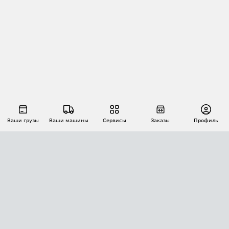
Ваши грузы
Ваши машины
Сервисы
Заказы
Профиль
АВТОМАТИЗАЦИЯ ПЕРЕВОЗОК
Площадки
Заказы
Торги
Тендеры
АТИ-Доки
GPS-мониторинг
АТИ Мессенджер
Цепочки грузов
API ATI.SU