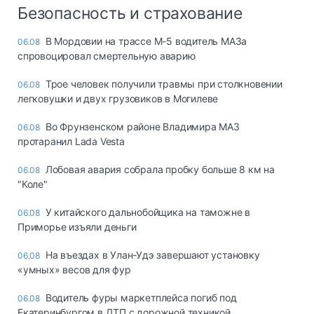
Безопасность и страхование
В Мордовии на трассе М-5 водитель МАЗа
06.08
спровоцировал смертельную аварию
Трое человек получили травмы при столкновении
06.08
легковушки и двух грузовиков в Могилеве
Во Фрунзенском районе Владимира МАЗ
06.08
протаранил Lada Vesta
Лобовая авария собрала пробку больше 8 км на
06.08
"Коле"
У китайского дальнобойщика на таможне в
06.08
Приморье изъяли деньги
Ha въeздax в Улaн-Удэ зaвepшaют ycтaнoвкy
06.08
«yмныx» вecoв для фyp
Водитель фуры маркетплейса погиб под
06.08
Екатеринбургом в ДТП с дорожной техникой