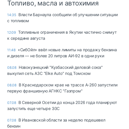
Топливо, масла и автохимия
Власти Барнаула сообщили об улучшении ситуации
14:35
с топливом
Топливные ограничения в Якутии частично снимут
12:09
к середине августа
«СибОйл» ввёл новые лимиты на продажу бензина
11:48
и дизеля — не более 20 литров АИ‑92 в одни руки
Новокузнецкий "Кузбасский деловой союз"
08.08
выкупил сеть АЗС "Elke Auto" под Томском
В Краснодарском крае на трассе А-260 запустили
08.08
первую франшизную АГНКС "Газпром"
В Северной Осетии до конца 2026 года планируют
07.08
запустить еще четыре ЭЗС
В Ивановской области за неделю подешевел
07.08
бензин