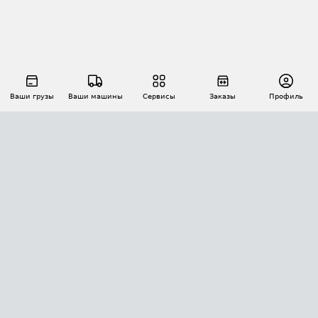
Ваши грузы
Ваши машины
Сервисы
Заказы
Профиль
АВТОМАТИЗАЦИЯ ПЕРЕВОЗОК
Площадки
Заказы
Торги
Тендеры
АТИ-Доки
GPS-мониторинг
АТИ Мессенджер
Цепочки грузов
API ATI.SU
ПОЛЕЗНОЕ
Расчет расстояний
БЕЗОПАСНОСТЬ
Академия ATI.SU