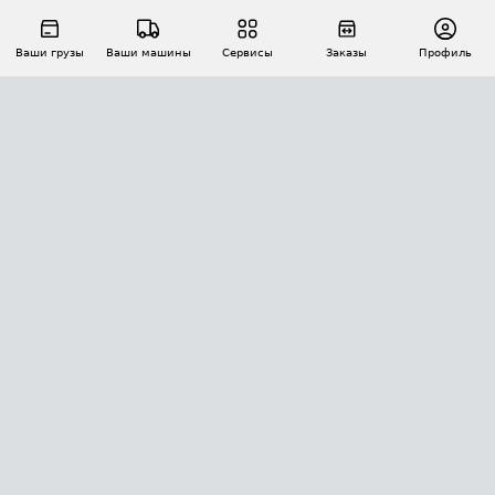
Ваши грузы
Ваши машины
Сервисы
Заказы
Профиль
АВТОМАТИЗАЦИЯ ПЕРЕВОЗОК
Площадки
Заказы
Торги
Тендеры
АТИ-Доки
GPS-мониторинг
АТИ Мессенджер
Цепочки грузов
API ATI.SU
ПОЛЕЗНОЕ
Расчет расстояний
БЕЗОПАСНОСТЬ
Академия ATI.SU
ATI.SU о безопасности
Звезды ATI.SU на вашем сайте
КОНТАКТЫ И ТАРИФЫ
Памятка по проверке контрагентов
Индекс ATI.SU FTL РФ
О системе ATI.SU
Светофор+
Средние ставки
ИНФОРМАЦИЯ
Контактная информация
Страхование