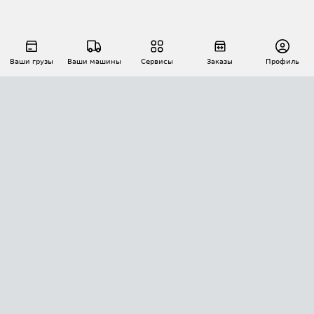
Ваши грузы
Ваши машины
Сервисы
Заказы
Профиль
АВТОМАТИЗАЦИЯ ПЕРЕВОЗОК
Площадки
Заказы
Торги
Тендеры
АТИ-Доки
GPS-мониторинг
АТИ Мессенджер
Цепочки грузов
API ATI.SU
ПОЛЕЗНОЕ
Расчет расстояний
БЕЗОПАСНОСТЬ
Академия ATI.SU
ATI.SU о безопасности
Звезды ATI.SU на вашем сайте
КОНТАКТЫ И ТАРИФЫ
Памятка по проверке контрагентов
Индекс ATI.SU FTL РФ